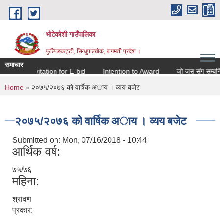
Skip to main content
भोटेकोशी गाउँपालिका
फुल्पिङकट्टी, सिन्धुपाल्चोक, बागमती प्रदेश ।
समाचार
Invitation for E-bid
Intention to Award
जो जस संग सम्बन्धित छ
You are here
Home
» २०७५/२०७६ काे वार्षिक अाय । व्यय बजेट
२०७५/२०७६ काे वार्षिक अाय । व्यय बजेट
Submitted on:
Mon, 07/16/2018 - 10:44
आर्थिक वर्ष:
७५/७६
महिना:
श्रावण
प्रकार: