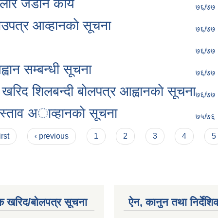
ेलार जडान कार्य
७६/७७
भाउपत्र आव्हानकाे सूचना
७६/७७
७६/७७
्वान सम्बन्धी सूचना
७६/७७
रिद शिलबन्दी बाेलपत्र आह्वानकाे सूचना
७६/७७
रस्ताव अाव्हानकाे सूचना
७५/७६
irst
‹ previous
1
2
3
4
5
क खरिद/बोलपत्र सूचना
ऐन, कानुन तथा निर्देशि