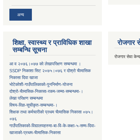
अन्य
शिक्षा, स्वास्थ्य र प्राविधिक शाखा
रोजगार से
सम्बन्धि सूचना
रोजगार सेवा केन्द
आ व २०७६।०७७ काे लेखापरिक्षण सम्बन्धमा ।
SSDP निकाशा सिट २०७५।०७६ र दोश्रो चैामासिक
निकासा दिवा खाजा
भोटेकोशी-गाउँपालिकाको-पुननिर्माण-योजना
दोश्रो-चैामासिक-निकासा-रकम-जम्मा-सम्बन्धमा-।
लेखा परिक्षण सम्बन्धमा
विषय-विज्ञ-सूचीकृत-सम्बन्धमा-।
शिक्षक तथा कर्मचारीको प्रथम च‌ैामासिक निकासा ०७५।
०७६
गाउँपालिकाको-विद्यालयहरुमा-बा-वि-के-कक्षा-५-सम्म-दिवा-
खाजाको-प्रथम-चैामासिक-निकासा