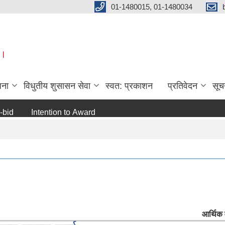
01-1480015, 01-1480034
 ।
जना
विधुतीय शुसासन सेवा
स्वत: प्रकाशन
प्रतिवेदन
सूच
d
Intention to Award
जो जस संग सम्बन्धित छ ।
अन्य
आर्थिक व