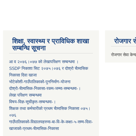
शिक्षा, स्वास्थ्य र प्राविधिक शाखा
रोजगार से
सम्बन्धि सूचना
रोजगार सेवा केन्द
आ व २०७६।०७७ काे लेखापरिक्षण सम्बन्धमा ।
SSDP निकाशा सिट २०७५।०७६ र दोश्रो चैामासिक
निकासा दिवा खाजा
भोटेकोशी-गाउँपालिकाको-पुननिर्माण-योजना
दोश्रो-चैामासिक-निकासा-रकम-जम्मा-सम्बन्धमा-।
लेखा परिक्षण सम्बन्धमा
विषय-विज्ञ-सूचीकृत-सम्बन्धमा-।
शिक्षक तथा कर्मचारीको प्रथम च‌ैामासिक निकासा ०७५।
०७६
गाउँपालिकाको-विद्यालयहरुमा-बा-वि-के-कक्षा-५-सम्म-दिवा-
खाजाको-प्रथम-चैामासिक-निकासा