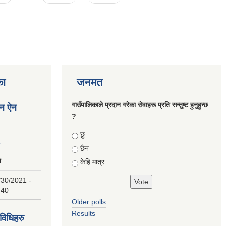
का
जनमत
गाउँपालिकाले प्रदान गरेका सेवाहरू प्रति सन्तुष्ट हुनुहुन्छ
न ऐन
?
Choices
छु
८
छैन
ि
केहि मात्र
/30/2021 -
:40
Older polls
Results
िधिहरु