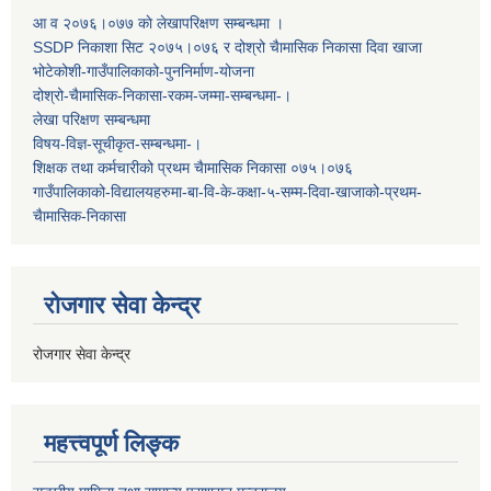
आ व २०७६।०७७ काे लेखापरिक्षण सम्बन्धमा ।
SSDP निकाशा सिट २०७५।०७६ र दोश्रो चैामासिक निकासा दिवा खाजा
भोटेकोशी-गाउँपालिकाको-पुननिर्माण-योजना
दोश्रो-चैामासिक-निकासा-रकम-जम्मा-सम्बन्धमा-।
लेखा परिक्षण सम्बन्धमा
विषय-विज्ञ-सूचीकृत-सम्बन्धमा-।
शिक्षक तथा कर्मचारीको प्रथम च‌ैामासिक निकासा ०७५।०७६
गाउँपालिकाको-विद्यालयहरुमा-बा-वि-के-कक्षा-५-सम्म-दिवा-खाजाको-प्रथम-
चैामासिक-निकासा
रोजगार सेवा केन्द्र
रोजगार सेवा केन्द्र
महत्त्वपूर्ण लिङ्क