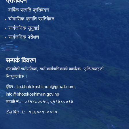
प्रतिवेदन
वार्षिक प्रगति प्रतिवेदन
चौमासिक प्रगति प्रतिवेदन
सार्वजनिक सुनुवाई
सार्वजनिक परीक्षण
सम्पर्क विवरण
भोटेकोशी गाउँपालिका¸ गाउँ कार्यपालिकाकाे कार्यालय, फुल्पिङकट्टी¸
सिन्धुपल्चोक ।
ईमेल :
ito.bhotekoshimun@gmail.com
,
info@bhotekoshimun.gov.np
सम्पर्क नं.:– ०११४८००१५, ०११४८००३४
टाेल फ्रि नं.:– १६६००११००१५