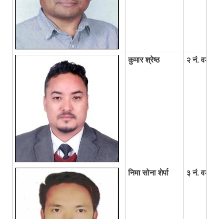
कुमार श्रेष्ठ
२ नं. वडा अध
निमा सोना शेर्पा
३ नं. वडा अध