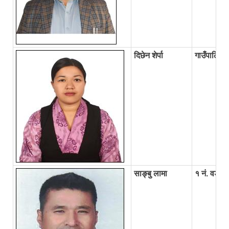
दिछेन शेर्पा
गाउँपालिका 
साङ्बु लामा
१ नं. वडा अध