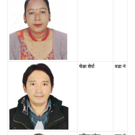
चेङा शेर्पा
वडा नं २ व