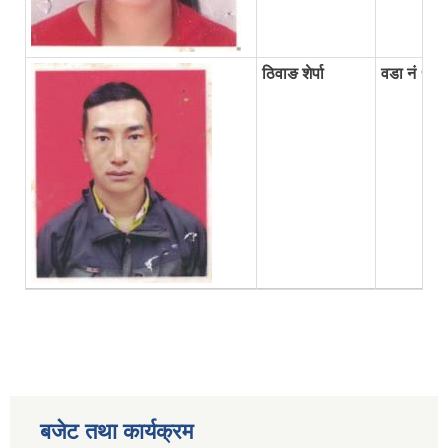
ठिवाङ शेर्पा
वडा नं ५ व
बजेट तथा कार्यक्रम