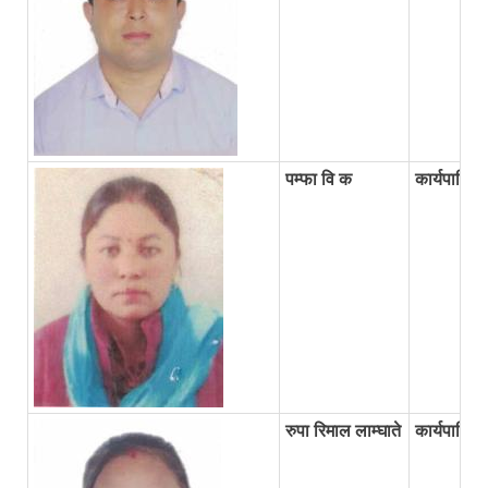
पम्फा वि क
कार्यपालिक
रुपा रिमाल लाम्घाते
कार्यपालिक