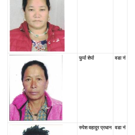
फुर्पा शेर्पा
वडा नं १ व
रुपेश वहादुर प्रधान
वडा नं १ व