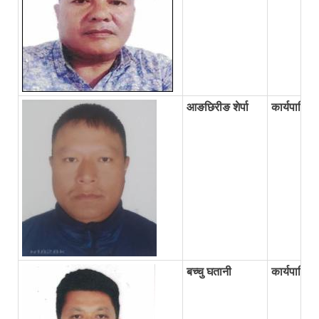
आङछिरीङ शेर्पा
कार्यपालिक
बच्चु घतानी
कार्यपालिका