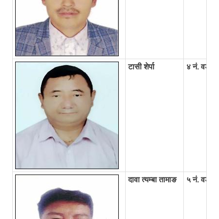
टासी शेर्पा
४ नं. वडा अध
दावा त्यम्बा तामाङ
५ नं. वडा अध