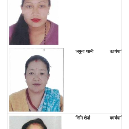
जमुना थामी
कार्यपालिक
निमि शेर्पा
कार्यपालिक