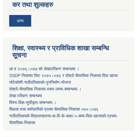
कर तथा शुल्कहरु
अन्य
शिक्षा, स्वास्थ्य र प्राविधिक शाखा सम्बन्धि
सूचना
आ व २०७६।०७७ काे लेखापरिक्षण सम्बन्धमा ।
SSDP निकाशा सिट २०७५।०७६ र दोश्रो चैामासिक निकासा दिवा खाजा
भोटेकोशी-गाउँपालिकाको-पुननिर्माण-योजना
दोश्रो-चैामासिक-निकासा-रकम-जम्मा-सम्बन्धमा-।
लेखा परिक्षण सम्बन्धमा
विषय-विज्ञ-सूचीकृत-सम्बन्धमा-।
शिक्षक तथा कर्मचारीको प्रथम च‌ैामासिक निकासा ०७५।०७६
गाउँपालिकाको-विद्यालयहरुमा-बा-वि-के-कक्षा-५-सम्म-दिवा-खाजाको-प्रथम-
चैामासिक-निकासा