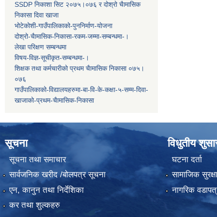
SSDP निकाशा सिट २०७५।०७६ र दोश्रो चैामासिक
निकासा दिवा खाजा
भोटेकोशी-गाउँपालिकाको-पुननिर्माण-योजना
दोश्रो-चैामासिक-निकासा-रकम-जम्मा-सम्बन्धमा-।
लेखा परिक्षण सम्बन्धमा
विषय-विज्ञ-सूचीकृत-सम्बन्धमा-।
शिक्षक तथा कर्मचारीको प्रथम च‌ैामासिक निकासा ०७५।
०७६
गाउँपालिकाको-विद्यालयहरुमा-बा-वि-के-कक्षा-५-सम्म-दिवा-
खाजाको-प्रथम-चैामासिक-निकासा
सूचना
विधुतीय शुस
सूचना तथा समाचार
घटना दर्ता
सार्वजनिक खरीद /बोलपत्र सूचना
सामाजिक सुरक्ष
एन, कानुन तथा निर्देशिका
नागरिक वडापत्
कर तथा शुल्कहरु