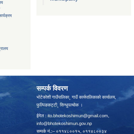
ालय
य
ार्यक्रम
त्रालय
सम्पर्क विवरण
भोटेकोशी गाउँपालिका¸ गाउँ कार्यपालिकाकाे कार्यालय,
फुल्पिङकट्टी¸ सिन्धुपल्चोक ।
ईमेल :
ito.bhotekoshimun@gmail.com
,
info@bhotekoshimun.gov.np
सम्पर्क नं.:– ०११४८००१५, ०११४८००३४