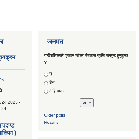
का
जनमत
गाउँपालिकाले प्रदान गरेका सेवाहरू प्रति सन्तुष्ट हुनुहुन्छ
ाठ्यक्रम
?
Choices
छु
०८२
छैन
ति
केहि मात्र
/24/2025 -
:34
Older polls
Results
 मापदण्ड
ालिका )