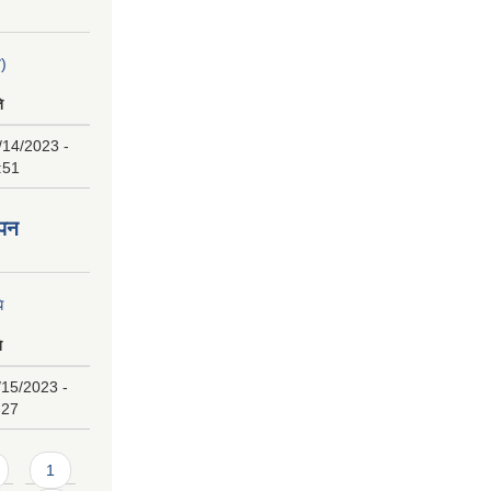
न)
ि
/14/2023 -
:51
ापन
ि
ि
/15/2023 -
:27
1