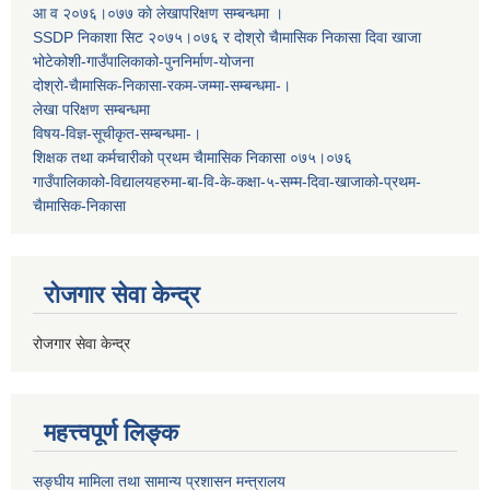
आ व २०७६।०७७ काे लेखापरिक्षण सम्बन्धमा ।
SSDP निकाशा सिट २०७५।०७६ र दोश्रो चैामासिक निकासा दिवा खाजा
भोटेकोशी-गाउँपालिकाको-पुननिर्माण-योजना
दोश्रो-चैामासिक-निकासा-रकम-जम्मा-सम्बन्धमा-।
लेखा परिक्षण सम्बन्धमा
विषय-विज्ञ-सूचीकृत-सम्बन्धमा-।
शिक्षक तथा कर्मचारीको प्रथम च‌ैामासिक निकासा ०७५।०७६
गाउँपालिकाको-विद्यालयहरुमा-बा-वि-के-कक्षा-५-सम्म-दिवा-खाजाको-प्रथम-
चैामासिक-निकासा
रोजगार सेवा केन्द्र
रोजगार सेवा केन्द्र
महत्त्वपूर्ण लिङ्क
सङ्घीय मामिला तथा सामान्य प्रशासन मन्त्रालय