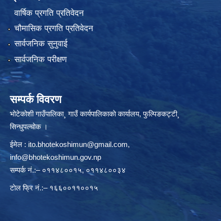
वार्षिक प्रगति प्रतिवेदन
चौमासिक प्रगति प्रतिवेदन
सार्वजनिक सुनुवाई
सार्वजनिक परीक्षण
सम्पर्क विवरण
भोटेकोशी गाउँपालिका¸ गाउँ कार्यपालिकाकाे कार्यालय, फुल्पिङकट्टी¸
सिन्धुपल्चोक ।
ईमेल :
ito.bhotekoshimun@gmail.com
,
info@bhotekoshimun.gov.np
सम्पर्क नं.:– ०११४८००१५, ०११४८००३४
टाेल फ्रि नं.:– १६६००११००१५