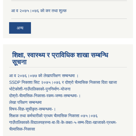
आ व २०७५।०७६ काे कर तथा शुल्क
अन्य
शिक्षा, स्वास्थ्य र प्राविधिक शाखा सम्बन्धि
सूचना
आ व २०७६।०७७ काे लेखापरिक्षण सम्बन्धमा ।
SSDP निकाशा सिट २०७५।०७६ र दोश्रो चैामासिक निकासा दिवा खाजा
भोटेकोशी-गाउँपालिकाको-पुननिर्माण-योजना
दोश्रो-चैामासिक-निकासा-रकम-जम्मा-सम्बन्धमा-।
लेखा परिक्षण सम्बन्धमा
विषय-विज्ञ-सूचीकृत-सम्बन्धमा-।
शिक्षक तथा कर्मचारीको प्रथम च‌ैामासिक निकासा ०७५।०७६
गाउँपालिकाको-विद्यालयहरुमा-बा-वि-के-कक्षा-५-सम्म-दिवा-खाजाको-प्रथम-
चैामासिक-निकासा