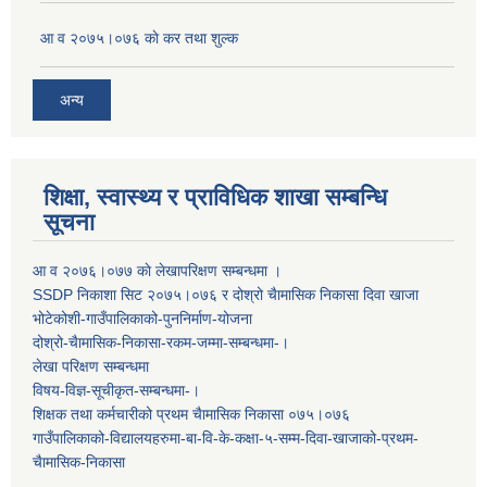
आ व २०७५।०७६ काे कर तथा शुल्क
अन्य
शिक्षा, स्वास्थ्य र प्राविधिक शाखा सम्बन्धि
सूचना
आ व २०७६।०७७ काे लेखापरिक्षण सम्बन्धमा ।
SSDP निकाशा सिट २०७५।०७६ र दोश्रो चैामासिक निकासा दिवा खाजा
भोटेकोशी-गाउँपालिकाको-पुननिर्माण-योजना
दोश्रो-चैामासिक-निकासा-रकम-जम्मा-सम्बन्धमा-।
लेखा परिक्षण सम्बन्धमा
विषय-विज्ञ-सूचीकृत-सम्बन्धमा-।
शिक्षक तथा कर्मचारीको प्रथम च‌ैामासिक निकासा ०७५।०७६
गाउँपालिकाको-विद्यालयहरुमा-बा-वि-के-कक्षा-५-सम्म-दिवा-खाजाको-प्रथम-
चैामासिक-निकासा