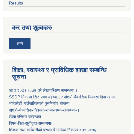
Results
कर तथा शुल्कहरु
अन्य
शिक्षा, स्वास्थ्य र प्राविधिक शाखा सम्बन्धि
सूचना
आ व २०७६।०७७ काे लेखापरिक्षण सम्बन्धमा ।
SSDP निकाशा सिट २०७५।०७६ र दोश्रो चैामासिक निकासा दिवा खाजा
भोटेकोशी-गाउँपालिकाको-पुननिर्माण-योजना
दोश्रो-चैामासिक-निकासा-रकम-जम्मा-सम्बन्धमा-।
लेखा परिक्षण सम्बन्धमा
विषय-विज्ञ-सूचीकृत-सम्बन्धमा-।
शिक्षक तथा कर्मचारीको प्रथम च‌ैामासिक निकासा ०७५।०७६