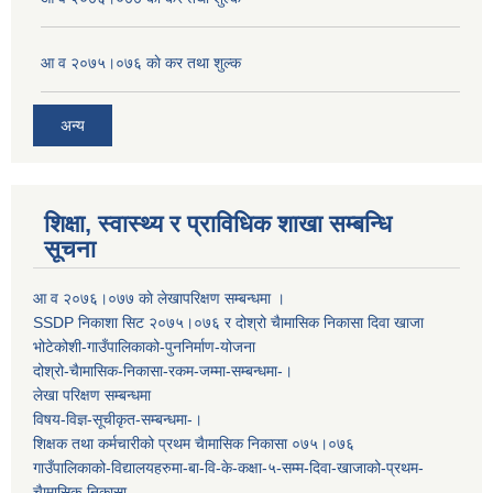
आ व २०७५।०७६ काे कर तथा शुल्क
अन्य
शिक्षा, स्वास्थ्य र प्राविधिक शाखा सम्बन्धि
सूचना
आ व २०७६।०७७ काे लेखापरिक्षण सम्बन्धमा ।
SSDP निकाशा सिट २०७५।०७६ र दोश्रो चैामासिक निकासा दिवा खाजा
भोटेकोशी-गाउँपालिकाको-पुननिर्माण-योजना
दोश्रो-चैामासिक-निकासा-रकम-जम्मा-सम्बन्धमा-।
लेखा परिक्षण सम्बन्धमा
विषय-विज्ञ-सूचीकृत-सम्बन्धमा-।
शिक्षक तथा कर्मचारीको प्रथम च‌ैामासिक निकासा ०७५।०७६
गाउँपालिकाको-विद्यालयहरुमा-बा-वि-के-कक्षा-५-सम्म-दिवा-खाजाको-प्रथम-
चैामासिक-निकासा