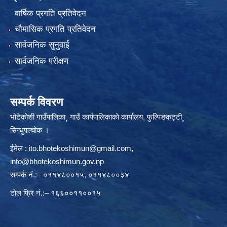
वार्षिक प्रगति प्रतिवेदन
चौमासिक प्रगति प्रतिवेदन
सार्वजनिक सुनुवाई
सार्वजनिक परीक्षण
सम्पर्क विवरण
भोटेकोशी गाउँपालिका¸ गाउँ कार्यपालिकाकाे कार्यालय, फुल्पिङकट्टी¸
सिन्धुपल्चोक ।
ईमेल :
ito.bhotekoshimun@gmail.com
,
info@bhotekoshimun.gov.np
सम्पर्क नं.:– ०११४८००१५, ०११४८००३४
टाेल फ्रि नं.:– १६६००११००१५