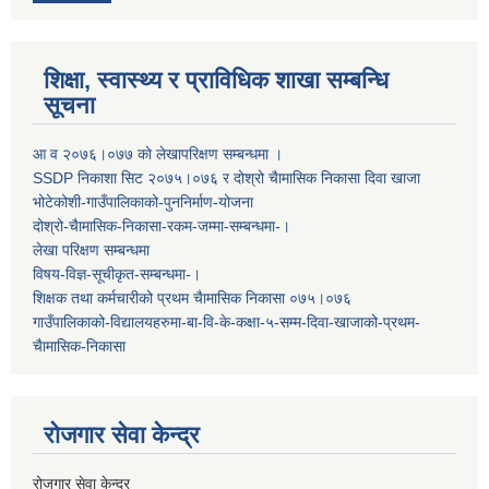
शिक्षा, स्वास्थ्य र प्राविधिक शाखा सम्बन्धि
सूचना
आ व २०७६।०७७ काे लेखापरिक्षण सम्बन्धमा ।
SSDP निकाशा सिट २०७५।०७६ र दोश्रो चैामासिक निकासा दिवा खाजा
भोटेकोशी-गाउँपालिकाको-पुननिर्माण-योजना
दोश्रो-चैामासिक-निकासा-रकम-जम्मा-सम्बन्धमा-।
लेखा परिक्षण सम्बन्धमा
विषय-विज्ञ-सूचीकृत-सम्बन्धमा-।
शिक्षक तथा कर्मचारीको प्रथम च‌ैामासिक निकासा ०७५।०७६
गाउँपालिकाको-विद्यालयहरुमा-बा-वि-के-कक्षा-५-सम्म-दिवा-खाजाको-प्रथम-
चैामासिक-निकासा
रोजगार सेवा केन्द्र
रोजगार सेवा केन्द्र