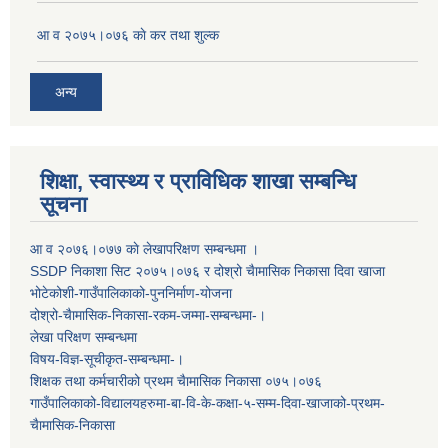
आ व २०७५।०७६ काे कर तथा शुल्क
अन्य
शिक्षा, स्वास्थ्य र प्राविधिक शाखा सम्बन्धि
सूचना
आ व २०७६।०७७ काे लेखापरिक्षण सम्बन्धमा ।
SSDP निकाशा सिट २०७५।०७६ र दोश्रो चैामासिक निकासा दिवा खाजा
भोटेकोशी-गाउँपालिकाको-पुननिर्माण-योजना
दोश्रो-चैामासिक-निकासा-रकम-जम्मा-सम्बन्धमा-।
लेखा परिक्षण सम्बन्धमा
विषय-विज्ञ-सूचीकृत-सम्बन्धमा-।
शिक्षक तथा कर्मचारीको प्रथम च‌ैामासिक निकासा ०७५।०७६
गाउँपालिकाको-विद्यालयहरुमा-बा-वि-के-कक्षा-५-सम्म-दिवा-खाजाको-प्रथम-
चैामासिक-निकासा