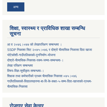
अन्य
शिक्षा, स्वास्थ्य र प्राविधिक शाखा सम्बन्धि
सूचना
आ व २०७६।०७७ काे लेखापरिक्षण सम्बन्धमा ।
SSDP निकाशा सिट २०७५।०७६ र दोश्रो चैामासिक निकासा दिवा खाजा
भोटेकोशी-गाउँपालिकाको-पुननिर्माण-योजना
दोश्रो-चैामासिक-निकासा-रकम-जम्मा-सम्बन्धमा-।
लेखा परिक्षण सम्बन्धमा
विषय-विज्ञ-सूचीकृत-सम्बन्धमा-।
शिक्षक तथा कर्मचारीको प्रथम च‌ैामासिक निकासा ०७५।०७६
गाउँपालिकाको-विद्यालयहरुमा-बा-वि-के-कक्षा-५-सम्म-दिवा-खाजाको-प्रथम-
चैामासिक-निकासा
रोजगार सेवा केन्द्र