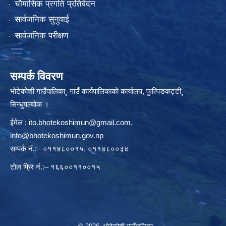
चौमासिक प्रगति प्रतिवेदन
सार्वजनिक सुनुवाई
सार्वजनिक परीक्षण
सम्पर्क विवरण
भोटेकोशी गाउँपालिका¸ गाउँ कार्यपालिकाकाे कार्यालय, फुल्पिङकट्टी¸
सिन्धुपल्चोक ।
ईमेल :
ito.bhotekoshimun@gmail.com
,
info@bhotekoshimun.gov.np
सम्पर्क नं.:– ०११४८००१५, ०११४८००३४
टाेल फ्रि नं.:– १६६००११००१५