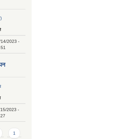
न)
ि
/14/2023 -
:51
ापन
ि
ि
/15/2023 -
:27
1