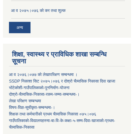
आ व २०७५।०७६ काे कर तथा शुल्क
अन्य
शिक्षा, स्वास्थ्य र प्राविधिक शाखा सम्बन्धि
सूचना
आ व २०७६।०७७ काे लेखापरिक्षण सम्बन्धमा ।
SSDP निकाशा सिट २०७५।०७६ र दोश्रो चैामासिक निकासा दिवा खाजा
भोटेकोशी-गाउँपालिकाको-पुननिर्माण-योजना
दोश्रो-चैामासिक-निकासा-रकम-जम्मा-सम्बन्धमा-।
लेखा परिक्षण सम्बन्धमा
विषय-विज्ञ-सूचीकृत-सम्बन्धमा-।
शिक्षक तथा कर्मचारीको प्रथम च‌ैामासिक निकासा ०७५।०७६
गाउँपालिकाको-विद्यालयहरुमा-बा-वि-के-कक्षा-५-सम्म-दिवा-खाजाको-प्रथम-
चैामासिक-निकासा