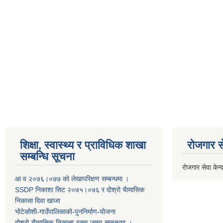
शिक्षा, स्वास्थ्य र प्राविधिक शाखा
रोजगार से
सम्बन्धि सूचना
रोजगार सेवा केन्द
आ व २०७६।०७७ काे लेखापरिक्षण सम्बन्धमा ।
SSDP निकाशा सिट २०७५।०७६ र दोश्रो चैामासिक
निकासा दिवा खाजा
भोटेकोशी-गाउँपालिकाको-पुननिर्माण-योजना
दोश्रो-चैामासिक-निकासा-रकम-जम्मा-सम्बन्धमा-।