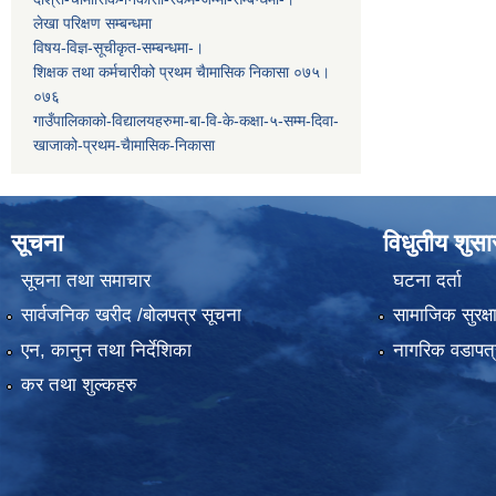
लेखा परिक्षण सम्बन्धमा
विषय-विज्ञ-सूचीकृत-सम्बन्धमा-।
शिक्षक तथा कर्मचारीको प्रथम च‌ैामासिक निकासा ०७५।
०७६
गाउँपालिकाको-विद्यालयहरुमा-बा-वि-के-कक्षा-५-सम्म-दिवा-
खाजाको-प्रथम-चैामासिक-निकासा
सूचना
विधुतीय शुस
सूचना तथा समाचार
घटना दर्ता
सार्वजनिक खरीद /बोलपत्र सूचना
सामाजिक सुरक्ष
एन, कानुन तथा निर्देशिका
नागरिक वडापत्
कर तथा शुल्कहरु