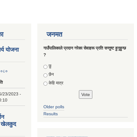
का
जनमत
गाउँपालिकाले प्रदान गरेका सेवाहरू प्रति सन्तुष्ट हुनुहुन्छ
ार्य योजना
?
Choices
छु
 २०८०
छैन
ति
केहि मात्र
6/23/2023 -
0:10
Older polls
Results
्शन
 खेलकुद