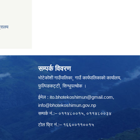
त्रालय
सम्पर्क विवरण
भोटेकोशी गाउँपालिका¸ गाउँ कार्यपालिकाकाे कार्यालय,
फुल्पिङकट्टी¸ सिन्धुपल्चोक ।
ईमेल :
ito.bhotekoshimun@gmail.com
,
info@bhotekoshimun.gov.np
सम्पर्क नं.:– ०११४८००१५, ०११४८००३४
टाेल फ्रि नं.:– १६६००११००१५