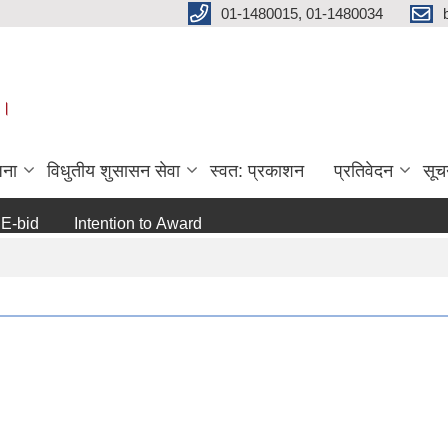
01-1480015, 01-1480034
 ।
जना
विधुतीय शुसासन सेवा
स्वत: प्रकाशन
प्रतिवेदन
सूच
Intention to Award
जो जस संग सम्बन्धित छ ।
अन्य