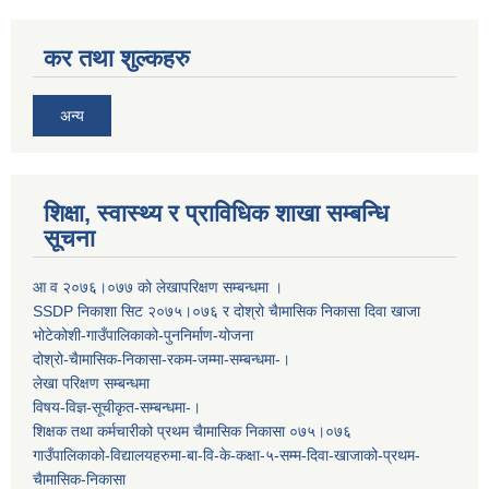
कर तथा शुल्कहरु
अन्य
शिक्षा, स्वास्थ्य र प्राविधिक शाखा सम्बन्धि
सूचना
आ व २०७६।०७७ काे लेखापरिक्षण सम्बन्धमा ।
SSDP निकाशा सिट २०७५।०७६ र दोश्रो चैामासिक निकासा दिवा खाजा
भोटेकोशी-गाउँपालिकाको-पुननिर्माण-योजना
दोश्रो-चैामासिक-निकासा-रकम-जम्मा-सम्बन्धमा-।
लेखा परिक्षण सम्बन्धमा
विषय-विज्ञ-सूचीकृत-सम्बन्धमा-।
शिक्षक तथा कर्मचारीको प्रथम च‌ैामासिक निकासा ०७५।०७६
गाउँपालिकाको-विद्यालयहरुमा-बा-वि-के-कक्षा-५-सम्म-दिवा-खाजाको-प्रथम-
चैामासिक-निकासा