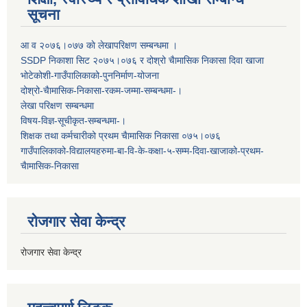
सूचना
आ व २०७६।०७७ काे लेखापरिक्षण सम्बन्धमा ।
SSDP निकाशा सिट २०७५।०७६ र दोश्रो चैामासिक निकासा दिवा खाजा
भोटेकोशी-गाउँपालिकाको-पुननिर्माण-योजना
दोश्रो-चैामासिक-निकासा-रकम-जम्मा-सम्बन्धमा-।
लेखा परिक्षण सम्बन्धमा
विषय-विज्ञ-सूचीकृत-सम्बन्धमा-।
शिक्षक तथा कर्मचारीको प्रथम च‌ैामासिक निकासा ०७५।०७६
गाउँपालिकाको-विद्यालयहरुमा-बा-वि-के-कक्षा-५-सम्म-दिवा-खाजाको-प्रथम-
चैामासिक-निकासा
रोजगार सेवा केन्द्र
रोजगार सेवा केन्द्र