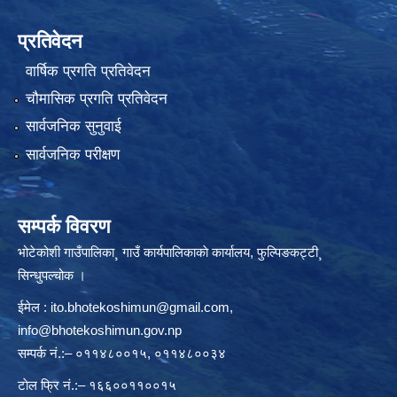
प्रतिवेदन
वार्षिक प्रगति प्रतिवेदन
चौमासिक प्रगति प्रतिवेदन
सार्वजनिक सुनुवाई
सार्वजनिक परीक्षण
सम्पर्क विवरण
भोटेकोशी गाउँपालिका¸ गाउँ कार्यपालिकाकाे कार्यालय, फुल्पिङकट्टी¸
सिन्धुपल्चोक ।
ईमेल :
ito.bhotekoshimun@gmail.com
,
info@bhotekoshimun.gov.np
सम्पर्क नं.:– ०११४८००१५, ०११४८००३४
टाेल फ्रि नं.:– १६६००११००१५