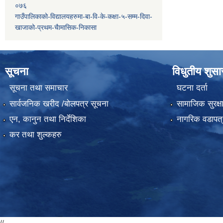
०७६
गाउँपालिकाको-विद्यालयहरुमा-बा-वि-के-कक्षा-५-सम्म-दिवा-
खाजाको-प्रथम-चैामासिक-निकासा
सूचना
विधुतीय शुस
सूचना तथा समाचार
घटना दर्ता
सार्वजनिक खरीद /बोलपत्र सूचना
सामाजिक सुरक्ष
एन, कानुन तथा निर्देशिका
नागरिक वडापत्
कर तथा शुल्कहरु
//