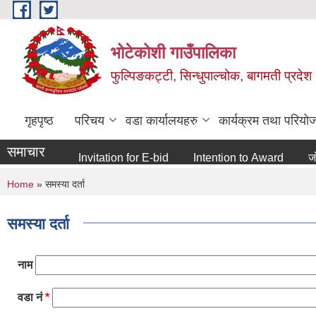
Skip to main content
भोटेकोशी गाउँपालिका
फुल्पिङकट्टी, सिन्धुपाल्चोक, बागमती प्रदेश
गृहपृष्ठ
परिचय
वडा कार्यालयहरु
कार्यक्रम तथा परियो
समाचार
Invitation for E-bid
Intention to Award
जो जस 
You are here
Home
» समस्या दर्ता
समस्या दर्ता
नाम
वडा नं
*