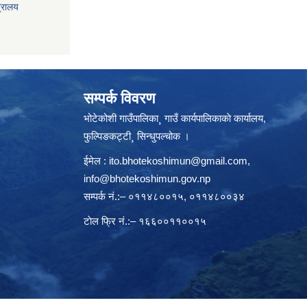
त्रालय
सम्पर्क विवरण
भोटेकोशी गाउँपालिका¸ गाउँ कार्यपालिकाकाे कार्यालय,
फुल्पिङकट्टी¸ सिन्धुपल्चोक ।
ईमेल :
ito.bhotekoshimun@gmail.com
,
info@bhotekoshimun.gov.np
सम्पर्क नं.:– ०११४८००१५, ०११४८००३४
टाेल फ्रि नं.:– १६६००११००१५