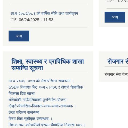
मिति:
11/27/
आ.व २०८२/०८३ को बार्षिक नीति तथा कार्यक्रम
अन्य
मिति:
06/24/2025 - 11:53
अन्य
शिक्षा, स्वास्थ्य र प्राविधिक शाखा
रोजगार से
सम्बन्धि सूचना
रोजगार सेवा केन्द
आ व २०७६।०७७ काे लेखापरिक्षण सम्बन्धमा ।
SSDP निकाशा सिट २०७५।०७६ र दोश्रो चैामासिक
निकासा दिवा खाजा
भोटेकोशी-गाउँपालिकाको-पुननिर्माण-योजना
दोश्रो-चैामासिक-निकासा-रकम-जम्मा-सम्बन्धमा-।
लेखा परिक्षण सम्बन्धमा
विषय-विज्ञ-सूचीकृत-सम्बन्धमा-।
शिक्षक तथा कर्मचारीको प्रथम च‌ैामासिक निकासा ०७५।