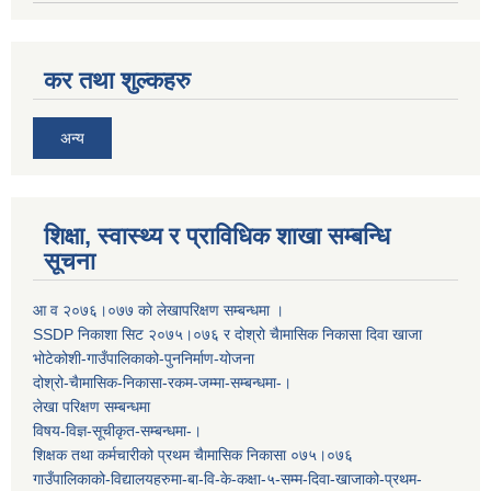
कर तथा शुल्कहरु
अन्य
शिक्षा, स्वास्थ्य र प्राविधिक शाखा सम्बन्धि
सूचना
आ व २०७६।०७७ काे लेखापरिक्षण सम्बन्धमा ।
SSDP निकाशा सिट २०७५।०७६ र दोश्रो चैामासिक निकासा दिवा खाजा
भोटेकोशी-गाउँपालिकाको-पुननिर्माण-योजना
दोश्रो-चैामासिक-निकासा-रकम-जम्मा-सम्बन्धमा-।
लेखा परिक्षण सम्बन्धमा
विषय-विज्ञ-सूचीकृत-सम्बन्धमा-।
शिक्षक तथा कर्मचारीको प्रथम च‌ैामासिक निकासा ०७५।०७६
गाउँपालिकाको-विद्यालयहरुमा-बा-वि-के-कक्षा-५-सम्म-दिवा-खाजाको-प्रथम-