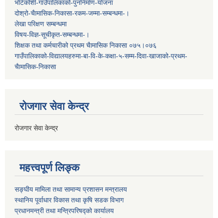
भोटेकोशी-गाउँपालिकाको-पुननिर्माण-योजना
दोश्रो-चैामासिक-निकासा-रकम-जम्मा-सम्बन्धमा-।
लेखा परिक्षण सम्बन्धमा
विषय-विज्ञ-सूचीकृत-सम्बन्धमा-।
शिक्षक तथा कर्मचारीको प्रथम च‌ैामासिक निकासा ०७५।०७६
गाउँपालिकाको-विद्यालयहरुमा-बा-वि-के-कक्षा-५-सम्म-दिवा-खाजाको-प्रथम-
चैामासिक-निकासा
रोजगार सेवा केन्द्र
रोजगार सेवा केन्द्र
महत्त्वपूर्ण लिङ्क
सङ्घीय मामिला तथा सामान्य प्रशासन मन्त्रालय
स्थानिय पूर्वाधार विकास तथा कृषि सडक विभाग
प्रधानमन्त्री तथा मन्त्रिपरिषद्को कार्यालय