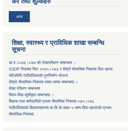
कर तथा शुल्कहरु
अन्य
शिक्षा, स्वास्थ्य र प्राविधिक शाखा सम्बन्धि
सूचना
आ व २०७६।०७७ काे लेखापरिक्षण सम्बन्धमा ।
SSDP निकाशा सिट २०७५।०७६ र दोश्रो चैामासिक निकासा दिवा खाजा
भोटेकोशी-गाउँपालिकाको-पुननिर्माण-योजना
दोश्रो-चैामासिक-निकासा-रकम-जम्मा-सम्बन्धमा-।
लेखा परिक्षण सम्बन्धमा
विषय-विज्ञ-सूचीकृत-सम्बन्धमा-।
शिक्षक तथा कर्मचारीको प्रथम च‌ैामासिक निकासा ०७५।०७६
गाउँपालिकाको-विद्यालयहरुमा-बा-वि-के-कक्षा-५-सम्म-दिवा-खाजाको-प्रथम-
चैामासिक-निकासा