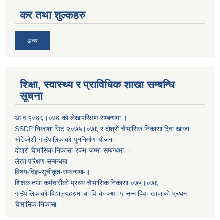
कर तथा शुल्कहरु
अन्य
शिक्षा, स्वास्थ्य र प्राविधिक शाखा सम्बन्धि
सूचना
आ व २०७६।०७७ काे लेखापरिक्षण सम्बन्धमा ।
SSDP निकाशा सिट २०७५।०७६ र दोश्रो चैामासिक निकासा दिवा खाजा
भोटेकोशी-गाउँपालिकाको-पुननिर्माण-योजना
दोश्रो-चैामासिक-निकासा-रकम-जम्मा-सम्बन्धमा-।
लेखा परिक्षण सम्बन्धमा
विषय-विज्ञ-सूचीकृत-सम्बन्धमा-।
शिक्षक तथा कर्मचारीको प्रथम च‌ैामासिक निकासा ०७५।०७६
गाउँपालिकाको-विद्यालयहरुमा-बा-वि-के-कक्षा-५-सम्म-दिवा-खाजाको-प्रथम-
चैामासिक-निकासा