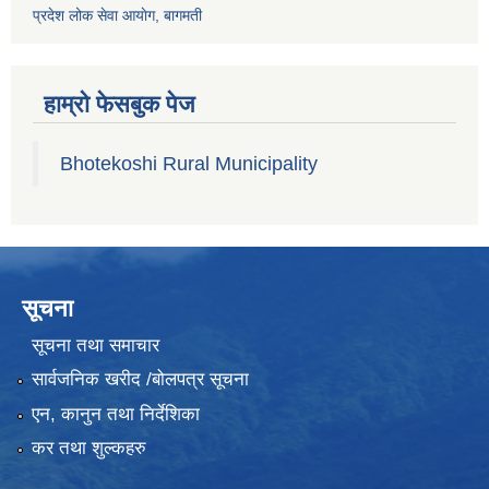
प्रदेश लोक सेवा आयाेग, बागमती
हाम्रो फेसबुक पेज
Bhotekoshi Rural Municipality
सूचना
सूचना तथा समाचार
सार्वजनिक खरीद /बोलपत्र सूचना
एन, कानुन तथा निर्देशिका
कर तथा शुल्कहरु