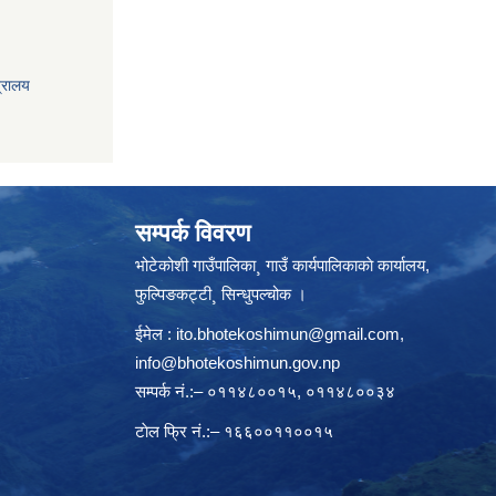
त्रालय
सम्पर्क विवरण
भोटेकोशी गाउँपालिका¸ गाउँ कार्यपालिकाकाे कार्यालय,
फुल्पिङकट्टी¸ सिन्धुपल्चोक ।
ईमेल :
ito.bhotekoshimun@gmail.com
,
info@bhotekoshimun.gov.np
सम्पर्क नं.:– ०११४८००१५, ०११४८००३४
टाेल फ्रि नं.:– १६६००११००१५