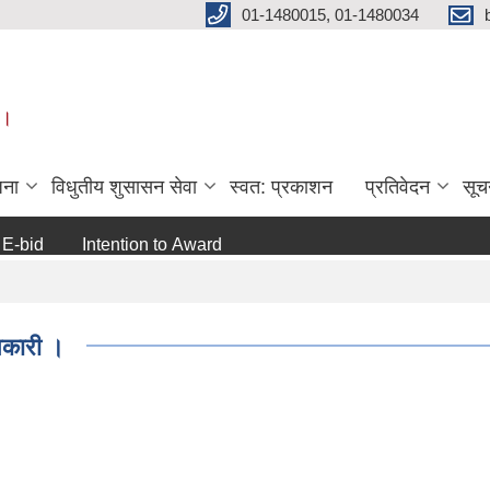
01-1480015, 01-1480034
 ।
जना
विधुतीय शुसासन सेवा
स्वत: प्रकाशन
प्रतिवेदन
सूच
d
Intention to Award
जो जस संग सम्बन्धित छ ।
अन्य
ानकारी ।