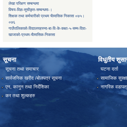
लेखा परिक्षण सम्बन्धमा
विषय-विज्ञ-सूचीकृत-सम्बन्धमा-।
शिक्षक तथा कर्मचारीको प्रथम च‌ैामासिक निकासा ०७५।
०७६
गाउँपालिकाको-विद्यालयहरुमा-बा-वि-के-कक्षा-५-सम्म-दिवा-
खाजाको-प्रथम-चैामासिक-निकासा
सूचना
विधुतीय शुस
सूचना तथा समाचार
घटना दर्ता
सार्वजनिक खरीद /बोलपत्र सूचना
सामाजिक सुरक्ष
एन, कानुन तथा निर्देशिका
नागरिक वडापत्
कर तथा शुल्कहरु