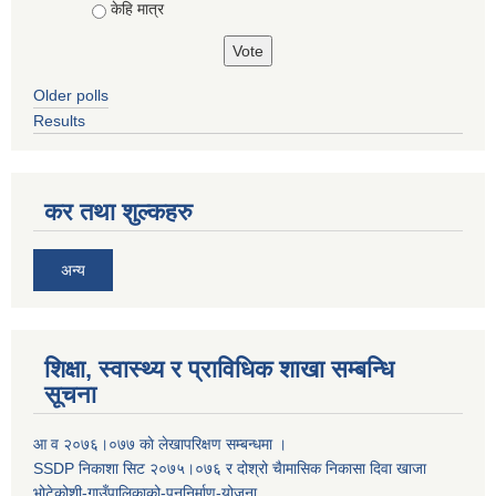
केहि मात्र
Older polls
Results
कर तथा शुल्कहरु
अन्य
शिक्षा, स्वास्थ्य र प्राविधिक शाखा सम्बन्धि
सूचना
आ व २०७६।०७७ काे लेखापरिक्षण सम्बन्धमा ।
SSDP निकाशा सिट २०७५।०७६ र दोश्रो चैामासिक निकासा दिवा खाजा
भोटेकोशी-गाउँपालिकाको-पुननिर्माण-योजना