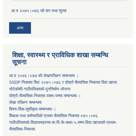
आ व २०७५।०७६ काे कर तथा शुल्क
अन्य
शिक्षा, स्वास्थ्य र प्राविधिक शाखा सम्बन्धि
सूचना
आ व २०७६।०७७ काे लेखापरिक्षण सम्बन्धमा ।
SSDP निकाशा सिट २०७५।०७६ र दोश्रो चैामासिक निकासा दिवा खाजा
भोटेकोशी-गाउँपालिकाको-पुननिर्माण-योजना
दोश्रो-चैामासिक-निकासा-रकम-जम्मा-सम्बन्धमा-।
लेखा परिक्षण सम्बन्धमा
विषय-विज्ञ-सूचीकृत-सम्बन्धमा-।
शिक्षक तथा कर्मचारीको प्रथम च‌ैामासिक निकासा ०७५।०७६
गाउँपालिकाको-विद्यालयहरुमा-बा-वि-के-कक्षा-५-सम्म-दिवा-खाजाको-प्रथम-
चैामासिक-निकासा