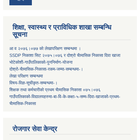
शिक्षा, स्वास्थ्य र प्राविधिक शाखा सम्बन्धि
सूचना
आ व २०७६।०७७ काे लेखापरिक्षण सम्बन्धमा ।
SSDP निकाशा सिट २०७५।०७६ र दोश्रो चैामासिक निकासा दिवा खाजा
भोटेकोशी-गाउँपालिकाको-पुननिर्माण-योजना
दोश्रो-चैामासिक-निकासा-रकम-जम्मा-सम्बन्धमा-।
लेखा परिक्षण सम्बन्धमा
विषय-विज्ञ-सूचीकृत-सम्बन्धमा-।
शिक्षक तथा कर्मचारीको प्रथम च‌ैामासिक निकासा ०७५।०७६
गाउँपालिकाको-विद्यालयहरुमा-बा-वि-के-कक्षा-५-सम्म-दिवा-खाजाको-प्रथम-
चैामासिक-निकासा
रोजगार सेवा केन्द्र