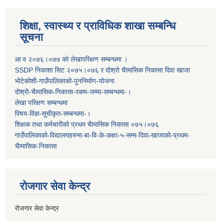
शिक्षा, स्वास्थ्य र प्राविधिक शाखा सम्बन्धि
सूचना
आ व २०७६।०७७ काे लेखापरिक्षण सम्बन्धमा ।
SSDP निकाशा सिट २०७५।०७६ र दोश्रो चैामासिक निकासा दिवा खाजा
भोटेकोशी-गाउँपालिकाको-पुननिर्माण-योजना
दोश्रो-चैामासिक-निकासा-रकम-जम्मा-सम्बन्धमा-।
लेखा परिक्षण सम्बन्धमा
विषय-विज्ञ-सूचीकृत-सम्बन्धमा-।
शिक्षक तथा कर्मचारीको प्रथम च‌ैामासिक निकासा ०७५।०७६
गाउँपालिकाको-विद्यालयहरुमा-बा-वि-के-कक्षा-५-सम्म-दिवा-खाजाको-प्रथम-
चैामासिक-निकासा
रोजगार सेवा केन्द्र
रोजगार सेवा केन्द्र