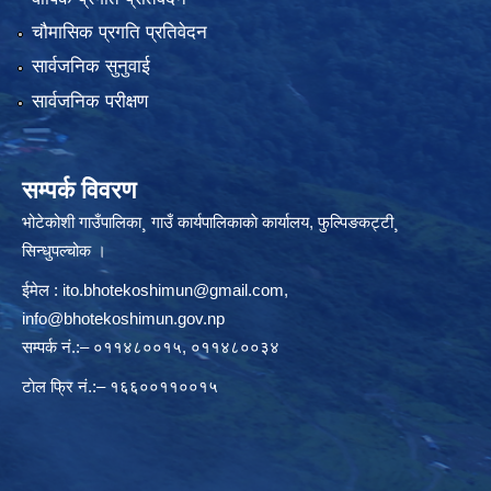
चौमासिक प्रगति प्रतिवेदन
सार्वजनिक सुनुवाई
सार्वजनिक परीक्षण
सम्पर्क विवरण
भोटेकोशी गाउँपालिका¸ गाउँ कार्यपालिकाकाे कार्यालय, फुल्पिङकट्टी¸
सिन्धुपल्चोक ।
ईमेल :
ito.bhotekoshimun@gmail.com
,
info@bhotekoshimun.gov.np
सम्पर्क नं.:– ०११४८००१५, ०११४८००३४
टाेल फ्रि नं.:– १६६००११००१५