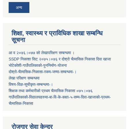
अन्य
शिक्षा, स्वास्थ्य र प्राविधिक शाखा सम्बन्धि
सूचना
आ व २०७६।०७७ काे लेखापरिक्षण सम्बन्धमा ।
SSDP निकाशा सिट २०७५।०७६ र दोश्रो चैामासिक निकासा दिवा खाजा
भोटेकोशी-गाउँपालिकाको-पुननिर्माण-योजना
दोश्रो-चैामासिक-निकासा-रकम-जम्मा-सम्बन्धमा-।
लेखा परिक्षण सम्बन्धमा
विषय-विज्ञ-सूचीकृत-सम्बन्धमा-।
शिक्षक तथा कर्मचारीको प्रथम च‌ैामासिक निकासा ०७५।०७६
गाउँपालिकाको-विद्यालयहरुमा-बा-वि-के-कक्षा-५-सम्म-दिवा-खाजाको-प्रथम-
चैामासिक-निकासा
रोजगार सेवा केन्द्र