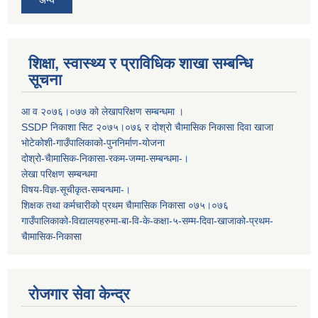
अन्य
शिक्षा, स्वास्थ्य र प्राविधिक शाखा सम्बन्धि
सूचना
आ व २०७६।०७७ काे लेखापरिक्षण सम्बन्धमा ।
SSDP निकाशा सिट २०७५।०७६ र दोश्रो चैामासिक निकासा दिवा खाजा
भोटेकोशी-गाउँपालिकाको-पुननिर्माण-योजना
दोश्रो-चैामासिक-निकासा-रकम-जम्मा-सम्बन्धमा-।
लेखा परिक्षण सम्बन्धमा
विषय-विज्ञ-सूचीकृत-सम्बन्धमा-।
शिक्षक तथा कर्मचारीको प्रथम च‌ैामासिक निकासा ०७५।०७६
गाउँपालिकाको-विद्यालयहरुमा-बा-वि-के-कक्षा-५-सम्म-दिवा-खाजाको-प्रथम-
चैामासिक-निकासा
रोजगार सेवा केन्द्र